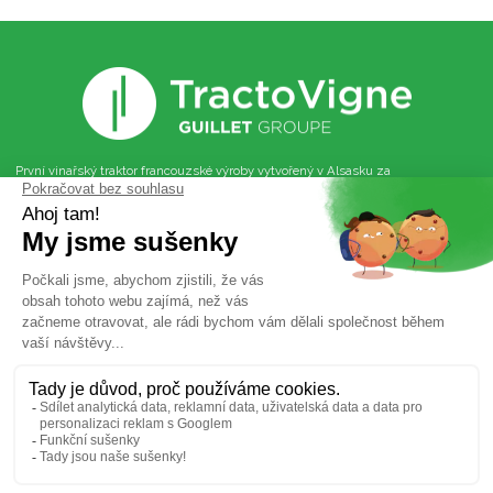
První vinařský traktor francouzské výroby vytvořený v Alsasku za
použití 90% součástek z EU
Sledujte nás na sociálních sítích
LinkedIn
YouTube
Instagram
Facebook
Údržba viničního
Poprodejní servis
traktoru
Navštivte naše další značky
Movingstage
Guillet