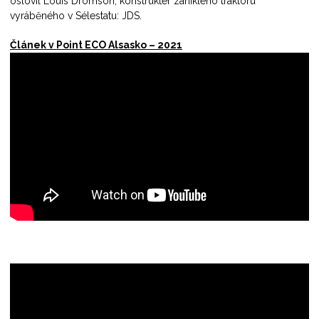
oslovil Louis Dromson, konstruktér zaniklého traktoru
vyráběného v Sélestatu: JDS.
Článek v Point ECO Alsasko – 2021