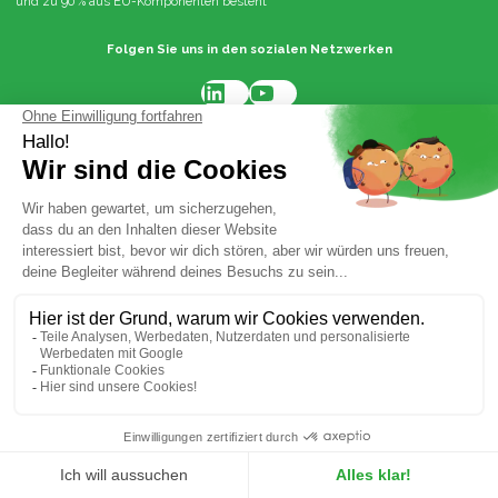
und zu 90 % aus EU-Komponenten besteht
Folgen Sie uns in den sozialen Netzwerken
LinkedIn
YouTube
Instagram
Facebook
Instandhaltung des
Kundendienst
Winzertraktors
Besuchen Sie unsere anderen Marken
Movingstage
Guillet