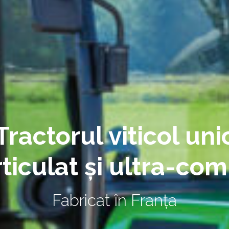
Tractorul viticol uni
ticulat și ultra-co
Fabricat în Franța