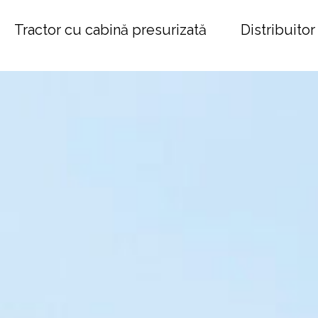
Tractor cu cabină presurizată
Distribuitor