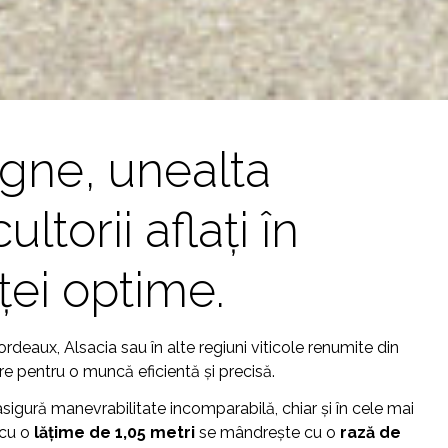
igne, unealta
ltorii aflați în
ei optime.
deaux, Alsacia sau în alte regiuni viticole renumite din
e pentru o muncă eficientă și precisă.
sigură manevrabilitate incomparabilă, chiar și în cele mai
 cu o
lățime de 1,05 metri
se mândrește cu o
rază de