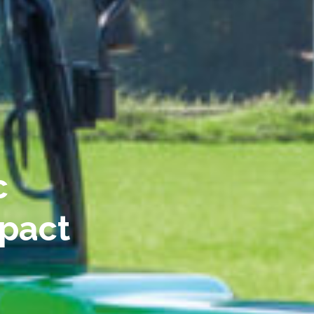
c
mpact