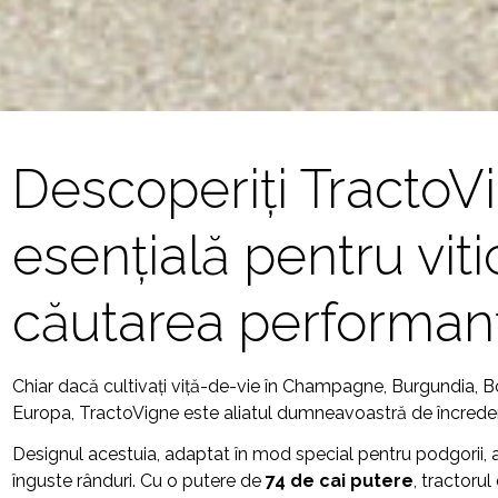
Descoperiți TractoV
esențială pentru viticu
căutarea performanț
Chiar dacă cultivați viță-de-vie în Champagne, Burgundia, Bor
Europa, TractoVigne este aliatul dumneavoastră de încreder
Designul acestuia, adaptat în mod special pentru podgorii, a
înguste rânduri. Cu o putere de
74 de cai putere
, tractorul