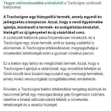
Tegye változatosabbá a kínálatát
a Tractovigne szőlészeti
traktorokkal
A Tractovigne egy hiánypótló termék, amely egyedi és
jellegzetes a borpiacon. Azzal, hogy a vevői figyelmébe
ajánlja, kiszélesíti a termék- és szolgáltatás kínálatát,
kielégíti az új igényeket és új vásárlókat vonz.
A szőlészeti traktorok piaca folyamatosan növekszik, és a
Tractovigne egy olyan termék, amit az iparág szakértői is
elismernek. A Tractovigne értékesítésével, megragadhatja a
növekedési lehetőséget ezen a gyorsan növekvő piacon.
Ez a traktor egy tartós és megbízható termék. Azzal, hogy a
Tractovigne-t ajánljuk a vásárlóinak, egy erősebbé tehetjük az
Önök között lévő bizalmi kapcsolatot egy minőségi termékkel,
amely kiváló vevőszolgálati szolgáltatásokkal rendelkezik.
Röviden, a Tractovigne traktor értékesítése rengeteg előnnyel és
haszonnal járhat egy mezőgazdasági gép forgalmazó számára,
ideértve a kínálat változatosabbá tételét, a növekedés
lehetőségét és a vásárlói hűséget.