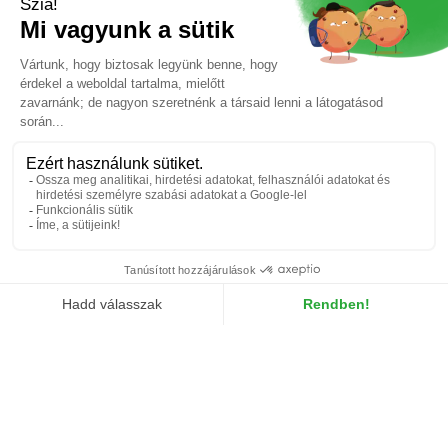
A TractoVigne a Guillet SAS által kifejlesztett márka, amely
termékeinek minőségére és a
vevőszolgálata minőségére
koncentrál.
A vállalat a vásárlói igények kiszolgálása érdekében egy
forgalmazói hálózat kiépítését tervezi Franciaországban és
külföldön.
Garanciát vállalunk az ügyintézésre
Igényelje meg a marketing csomagját
Számítunk Önre
Csatlakozz hozzánk!