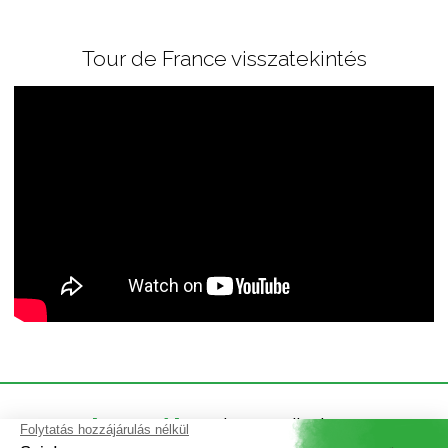
Tour de France visszatekintés
Forgalmazókat
keresünk